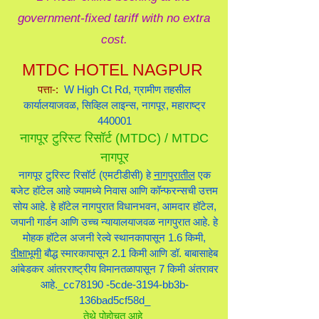
government-fixed tariff with no extra
cost.
MTDC HOTEL NAGPUR
पत्ता-:
W High Ct Rd, ग्रामीण तहसील
कार्यालयाजवळ, सिव्हिल लाइन्स, नागपूर, महाराष्ट्र
440001
नागपूर टुरिस्ट रिसॉर्ट (MTDC) / MTDC
नागपूर
नागपूर टुरिस्ट रिसॉर्ट (एमटीडीसी) हे
नागपुरातील
एक
बजेट हॉटेल आहे ज्यामध्ये निवास आणि कॉन्फरन्सची उत्तम
सोय आहे. हे हॉटेल नागपुरात विधानभवन, आमदार हॉटेल,
जपानी गार्डन आणि उच्च न्यायालयाजवळ नागपुरात आहे. हे
मोहक हॉटेल अजनी रेल्वे स्थानकापासून 1.6 किमी,
दीक्षाभूमी
बौद्ध स्मारकापासून 2.1 किमी आणि डॉ. बाबासाहेब
आंबेडकर आंतरराष्ट्रीय विमानतळापासून 7 किमी अंतरावर
आहे._cc78190 -5cde-3194-bb3b-
136bad5cf58d_
तेथे पोहोचत आहे