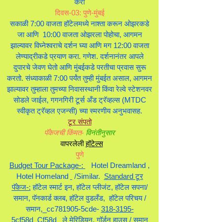
करा
दिवस-03: पुणे-मुंबई
सकाळी 7:00 वाजता हॉटेलमध्ये नाश्ता करून ओझरकडे
जा आणि 10:00 वाजता ओझरला पोहोचा, आगमन
झाल्यावर विघ्नेश्वराचे दर्शन घ्या आणि मग 12:00 वाजता
लेण्याद्रीकडे प्रयाण करा. गणेश. दर्शनानंतर आपले
दुपारचे जेवण घेतो आणि मुंबईकडे परतीचा प्रवास सुरू
करतो. संध्याकाळी 7:00 पर्यंत तुम्ही मुंबईत असाल, आगमन
झाल्यावर तुम्हाला तुमच्या निवासस्थानी किंवा रेल्वे स्टेशनवर
सोडले जाईल, गगनगिरी टूर्स अँड ट्रॅव्हल्स (MTDC
स्वीकृत ट्रॅव्हल एजन्सी) च्या स्मरणीय अनुभवासह.
टूर संपतो
पॅकेजची किंमत-
विनंतीनुसार
वापरलेली
हॉटेल्स
पुणे
Budget Tour Package-:
Hotel Dreamland
,
Hotel Homeland
/Similar.
Standard टूर
पॅकेज-:
हॉटेल स्मार्ट इन, हॉटेल प्लीजंट, हॉटेल सपना/
समान, पॅनकार्ड क्लब, हॉटेल वुडलँड,
हॉटेल परिचय
/
समान,_cc781905-5cde-
318-3195-
5cf58d_Cf58d
ले मेरिडियन,
गॉर्डन हाउस / समान