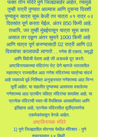
फक्त तीन मंदिरे पुणे जिल्ह्याबाहेर आहेत, त्यामुळे
तुम्ही रात्री पुण्यात आल्यास आणि दुसऱ्या दिवशी
पुण्याहून यात्रा सुरू केली तर यात्रा ०१ रात्र ०२
दिवसांत पूर्ण करता येईल. अंतर 850 किमी आहे.
तथापि, जर तुम्ही मुंबईपासून यात्रा सुरू करत
असाल तर एकूण अंतर सुमारे 1000 किमी आहे
आणि यात्रा पूर्ण करण्यासाठी 02 रात्री आणि 03
दिवसांचा कालावधी लागतो
. . गणेश ही एकता, समृद्धी
आणि विद्येची देवता आहे जी अडथळे दूर करते.
अष्टविनायकाच्या मंदिरांना भेट देणे म्हणजे भारतातील
महाराष्ट्र राज्यातील आठ गणेश मंदिरांच्या यात्रेचा संदर्भ
आहे ज्यामध्ये पूर्व-निश्चित अनुक्रमात गणेशाच्या आठ भिन्न
मूर्ती आहेत. या सहलीत पुण्याच्या आसपास वसलेल्या
गणेशाच्या आठ प्राचीन पवित्र मंदिरांचा समावेश आहे. या
प्रत्येक मंदिराची स्वतःची वैयक्तिक आख्यायिका आणि
इतिहास आहे, प्रत्येक मंदिरातील मूर्तींप्रमाणेच
एकमेकांपासून वेगळे आहेत.
अष्टविनायक मंदिरे
1) पुणे जिल्ह्यातील मोरगाव येथील मौरेश्वर - पुणे
शहरापासून ६४ किमी.