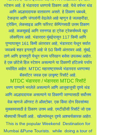
स्टेशन आहे. हे भंडारदरा धरणाचे ठिकाण आहे. येथे वर्षभर थंड
आणि आल्हाददायक वातावरण असते. हे ठिकाण धबधबे,
टेकड्या आणि जंगलांनी वेढलेले आहे म्हणून हे जलक्रीडा,
ट्रेकिंग, लेकसाइड आणि फॉरेस्ट कॅम्पिंगसाठी उत्तम ठिकाण
आहे. कळसूबाई आणि रतनगड हा ट्रेक ट्रेकर्समध्ये खूप
लोकप्रिय आहे. भंडारदरा मुंबईपासून 117 किमी आणि
पुण्यापासून 161 किमी अंतरावर आहे, भंडारदरा येथून सर्वात
जवळचे शहर इगतपुरी आहे जे 50 किमी अंतरावर आहे. मुंबई,
ठाणे आणि इगतपुरी येथून राज्य परिवहन बसेस उपलब्ध आहेत.
हे एक छोटेसे हिल स्टेशन असल्याने या ठिकाणी हॉटेलचे पर्याय
मर्यादित आहेत. MTDC महाराष्ट्रामध्ये भंडारदरा धरणाच्या
बॅकवॉटर जवळ एक उत्कृष्ट रिसॉर्ट आहे.
MTDC भंडारदरा / भंडारदरा MTDC रिसॉर्ट
धरण पाण्याने भरलेले असल्याने आणि आजूबाजूची दृश्ये थंड
आणि आल्हाददायक असल्याने या ठिकाणी जाण्यासाठी सर्वोत्तम
वेळ म्हणजे ऑगस्ट ते ऑक्टोबर. एक किंवा दोन दिवसांच्या
मुक्कामासाठी हे ठिकाण उत्तम आहे. एमटीडीसी रिसॉर्ट जो एक
मोक्याची स्थिती आहे.. खोल्यांमधून दृश्ये आश्चर्यकारक आहेत.
This is the popular Weekend Destination for
Mumbai &Pune Tourists. while doing a tour of