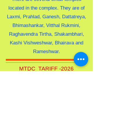
located in the complex. They are of
Laxmi, Prahlad, Ganesh, Dattatreya,
Bhimashankar, Vitthal Rukmini,
Raghavendra Tirtha, Shakambhari,
Kashi Vishweshwar, Bhairava and
Rameshwar.
MTDC TARIFF -2026
MTDC NARSIHAPUR
Address-:
Mankeshwar Wada, Shevare
– Bawada Road, Near Helipad, Nira
Narsihpur, Taluka – Indapur, Zilla- Pune
"Please note:
Tariffs vary by season.
Please verify rates prior to
confirmation."